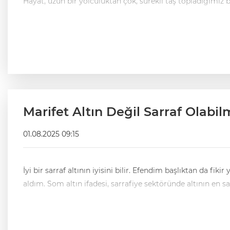
Marifet Altın Değil Sarraf Olabi
01.08.2025 09:15
İyi bir sarraf altının iyisini bilir. Efendim başlıktan da 
aldım. Som altın ifadesi, sarrafiye sektöründe altının en s