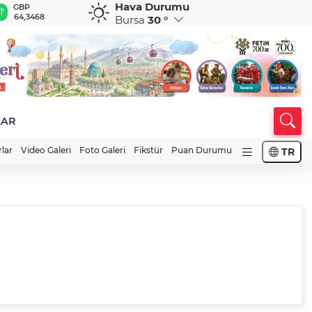
Hava Durumu
GBP
CHF
CAD
RUB
A
64,3468
59,0083
34,1883
0,5822
1
Bursa
30 °
LAR
rlar
Video Galeri
Foto Galeri
Fikstür
Puan Durumu
TR