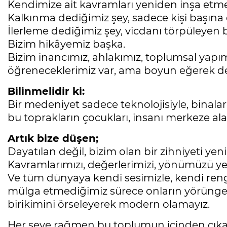
Kendimize ait kavramları yeniden inşa et
Kalkınma dediğimiz şey, sadece kişi başına d
İlerleme dediğimiz şey, vicdanı törpüleyen bi
Bizim hikâyemiz başka.
Bizim inancımız, ahlakımız, toplumsal yapım
öğreneceklerimiz var, ama boyun eğerek deği
Bilinmelidir ki:
Bir medeniyet sadece teknolojisiyle, binalar
bu toprakların çocukları, insanı merkeze al
Artık bize düşen;
Dayatılan değil, bizim olan bir zihniyeti ye
Kavramlarımızı, değerlerimizi, yönümüzü y
Ve tüm dünyaya kendi sesimizle, kendi rengi
mülga etmediğimiz sürece onların yörünge
birikimini örseleyerek modern olamayız.
Her şeye rağmen bu toplumun içinden çıkan 