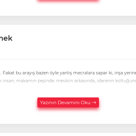
tmek
. Fakat bu arayış bazen öyle yanlış mecralara sapar ki, inşa yeri
ık ki pek çok insan, makamın peşinde, mevkiin arkasında, idarenin koltuğu
Yazının Devamını Oku