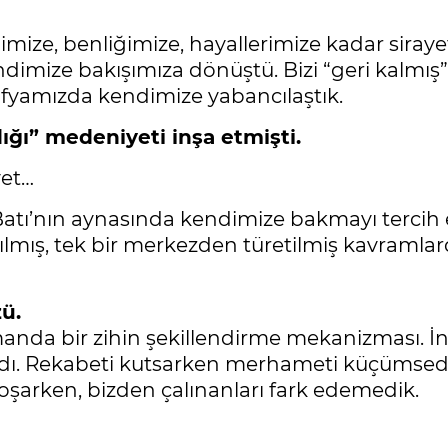
mize, benliğimize, hayallerimize kadar sirayet 
mize bakışımıza dönüştü. Bizi “geri kalmış”, 
rafyamızda kendimize yabancılaştık.
ğı” medeniyeti inşa etmişti.
yet…
atı’nın aynasında kendimize bakmayı tercih et
ırılmış, tek bir merkezden türetilmiş kavramlard
ü.
nda bir zihin şekillendirme mekanizması. İnsa
rdı. Rekabeti kutsarken merhameti küçümsedi. 
koşarken, bizden çalınanları fark edemedik.