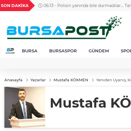
GEL
TND
BGN
VND
SON DAKİKA
06:13 - Polisin yanında bile durmadılar… Ta
49
18,2677
16,3788
27,9743
0,0018
Sokağı’nda kavga kamerada
BURSA
BURSASPOR
GÜNDEM
SPO
Anasayfa
Yazarlar
Mustafa KÖKMEN
Yeniden Uyanış, Kül
Mustafa K