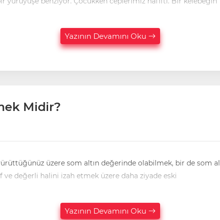
Hayat, uzun bir yolculuktan çok, sürekli taş topladığımız bir yürüyüşe benziyor. Çocukken ceplerimiz hafifti. Bir kelebeğin
Yazının Devamını Oku
lmek Midir?
fikir yürüttüğünüz üzere som altın değerinde olabilmek, bir de som
af ve değerli halini izah etmek üzere daha ziyade eski
Yazının Devamını Oku