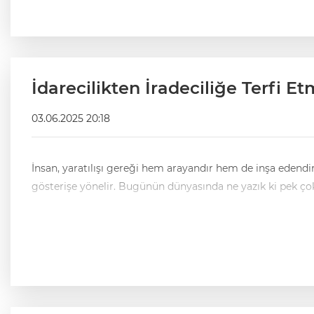
İdarecilikten İradeciliğe Terfi E
03.06.2025 20:18
İnsan, yaratılışı gereği hem arayandır hem de inşa edendir
gösterişe yönelir. Bugünün dünyasında ne yaz