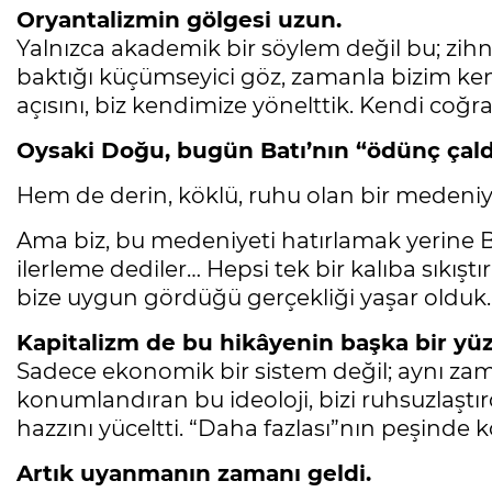
Oryantalizmin gölgesi uzun.
Yalnızca akademik bir söylem değil bu; zihni
baktığı küçümseyici göz, zamanla bizim kendi
açısını, biz kendimize yönelttik. Kendi coğ
Oysaki Doğu, bugün Batı’nın “ödünç çaldı
Hem de derin, köklü, ruhu olan bir medeni
Ama biz, bu medeniyeti hatırlamak yerine B
ilerleme dediler… Hepsi tek bir kalıba sıkışt
bize uygun gördüğü gerçekliği yaşar olduk.
Kapitalizm de bu hikâyenin başka bir yüz
Sadece ekonomik bir sistem değil; aynı zama
konumlandıran bu ideoloji, bizi ruhsuzlaştı
hazzını yüceltti. “Daha fazlası”nın peşinde 
Artık uyanmanın zamanı geldi.