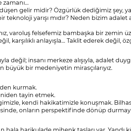
me zamanı…
üşen gelir midir? Özgürlük dediğimiz şey, yal
r teknoloji yarışı mıdır? Neden bizim adalet an
ız, varoluş felsefemiz bambaşka bir zemin üze
l, karşılıklı anlayışla… Taklit ederek değil, 
ıyla değil; insanı merkeze alışıyla, adalet du
an büyük bir medeniyetin mirasçılarıyız.
niden kurmak.
eniden tayin etmek.
mizle, kendi hakikatimizle konuşmak. Bilhass
sinde, onların perspektifinde dönüp durma
hala harikulade mihenk taşları var. Yandı kül