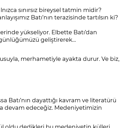
nızca sınırsız bireysel tatmin midir?
layışımız Batı’nın terazisinde tartılsın ki?
rinde yükseliyor. Elbette Batı’dan
özgünlüğümüzü geliştirerek…
ygusuyla, merhametiyle ayakta durur. Ve biz,
a Batı’nın dayattığı kavram ve literatürü
ya devam edeceğiz. Medeniyetimizin
 oldu dedikleri bu medeniyetin külleri,