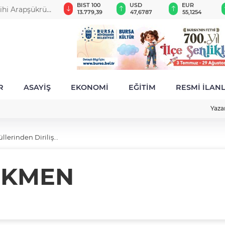
GAU/TRY
BIST 100
USD
EUR
rihi Arapşükrü
6.660,55
13.779,39
47,6787
55,1254
R
ASAYİŞ
EKONOMİ
EĞİTİM
RESMİ İLAN
Yaza
lerinden Diriliş...
ÖKMEN