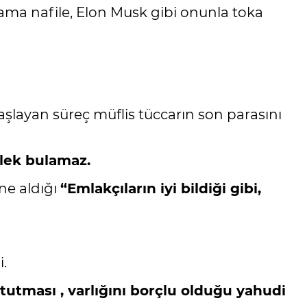
 ama nafile, Elon Musk gibi onunla toka
şlayan süreç müflis tüccarın son parasını
ylek bulamaz.
ne aldığı
“Emlakçıların iyi bildiği gibi,
.
tutması , varlığını borçlu olduğu yahudi