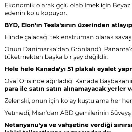
Ekonomik olarak gçlü olabilmek için Beyaz S
edenin kolu kopuyor.
BYD, Elon'ın Tesla'sının üzerinden atlayıp
Elinde çalacağı tek enstrüman olarak savaş kış
Onun Danimarka'dan Grönland'ı, Panama'dan 
tüketmekten başka bir şey değildir.
Hele hele Kanada'yı 51 plakalı eyalet ya
Oval Ofisinde ağırladığı Kanada Başbakanın
para ile satın satın alınamayacak yerler v
Zelenski, onun için kolay kuştu ama her he
Yetmedi, Mısır'dan ABD gemilerinin Süveyş 
Netanyanu'ya ve vahşetine verdiği sınırsı