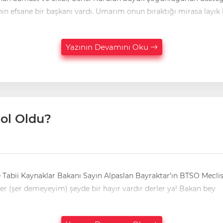
in efsane bir başkanı vardı. Umarım onun bıraktığı mirasa layık 
Yazının Devamını Oku
ol Oldu?
abii Kaynaklar Bakanı Sayın Alpaslan Bayraktar’ın BTSO Meclis to
toplantılarının yoğun görüşmelerinden katılamadı. Hani her (şer demeyeyim) şeyde bir hayır vardır derler ya! Bakan bey