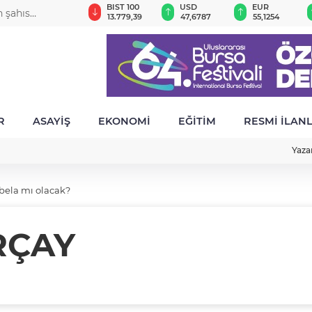
GAU/TRY
BIST 100
USD
EUR
n şahıs
6.660,55
13.779,39
47,6787
55,1254
R
ASAYİŞ
EKONOMİ
EĞİTİM
RESMİ İLAN
Yaza
bela mı olacak?
RÇAY