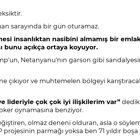
siktir.
man sarayında bir gün oturamaz.
mesi insanlıktan nasibini almamış bir emla
sı bunu açıkça ortaya koyuyor.
mp'un, Netanyanu'nın garson gibi sandalyesin
e çıkıyor ve muhtemelen bölgeyi karıştıracak 
e lideriyle çok çok iyi ilişkilerim var”
dedik
oker oynamasına benziyor.
eğiştiren, olmaz deneni olduran, asla o söyle
P projesinin parmağı yoksa ben 71 yıldır boş