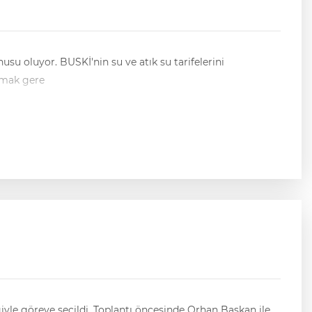
su oluyor. BUSKİ'nin su ve atık su tarifelerini
rçeklerle bakmak gere
cesinde Orhan Başkan ile