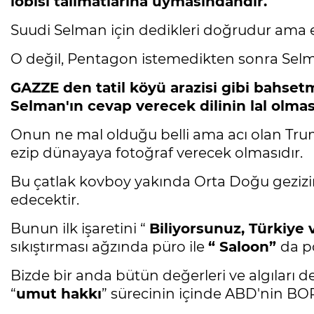
lobisi talimatlarına uymasındandır.
Suudi Selman için dedikleri doğrudur ama ek
O değil, Pentagon istemedikten sonra Sel
GAZZE den tatil köyü arazisi gibi bahset
Selman'ın cevap verecek dilinin lal olma
Onun ne mal olduğu belli ama acı olan Tru
ezip dünayaya fotoğraf verecek olmasıdır.
Bu çatlak kovboy yakında Orta Doğu gezizin
edecektir.
Bunun ilk işaretini “
Biliyorsunuz, Türkiye v
sıkıştırması ağzında püro ile
“ Saloon”
da p
Bizde bir anda bütün değerleri ve algıları d
“
umut hakkı
” sürecinin içinde ABD'nin BO