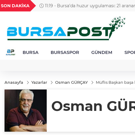
GEL
TND
BGN
VND
SON DAKİKA
11:19 - Bursa’da huzur uygulaması: 21 arana
49
18,2677
16,3788
27,9743
0,0018
yakalandı, 388 bin TL ceza kesildi
BURSA
BURSASPOR
GÜNDEM
SPO
Anasayfa
Yazarlar
Osman GÜRÇAY
Müflis Başkan başa 
Osman GÜ