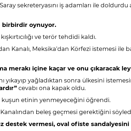
aray sekreteryasını iş adamları ile doldurdu
 birbirdir oynuyor.
kırtıcılığı ve terör tehdidi kaldı.
Kanalı, Meksika'dan Körfezi istemesi ile ba
pma merakı içine kaçar ve onu çıkaracak le
ı yıkayıp yağladıktan sonra ülkesini istemesi
ardır”
cevabı ona kapak oldu.
r kuşun etinin yenmeyeceğini öğrendi.
Kanalından beleş geçmesi gerektiğini söyledi
z destek vermesi, oval ofiste sandalyesini 