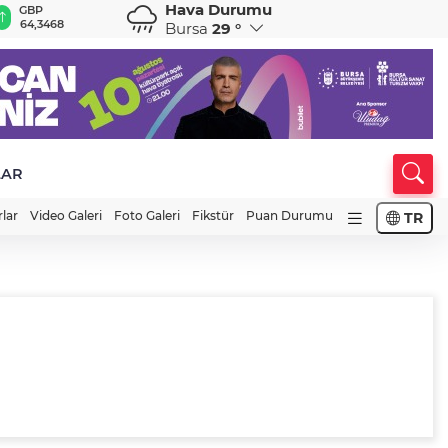
Hava Durumu
GBP
CHF
CAD
RUB
A
64,3468
59,0083
34,1883
0,5822
1
Bursa
29 °
LAR
rlar
Video Galeri
Foto Galeri
Fikstür
Puan Durumu
TR