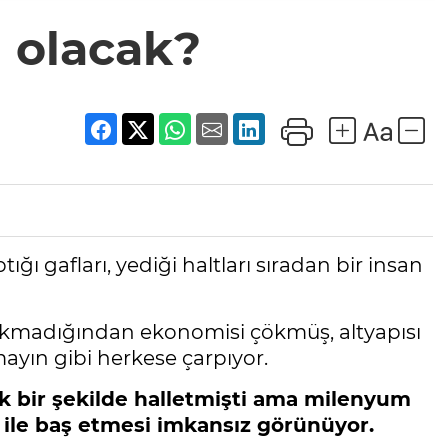
ı olacak?
ğı gafları, yediği haltları sıradan bir insan
çıkmadığından ekonomisi çökmüş, altyapısı
mayın gibi herkese çarpıyor.
ak bir şekilde halletmişti ama milenyum
n ile baş etmesi imkansız görünüyor.