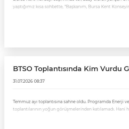
yaptığımız kısa sohbette, "Başkanım, Bursa Kent Konseyin
BTSO Toplantısında Kim Vurdu G
31.07.2026 08:37
Temmuz ayı toplantısına sahne oldu. Programda Enerji ve T