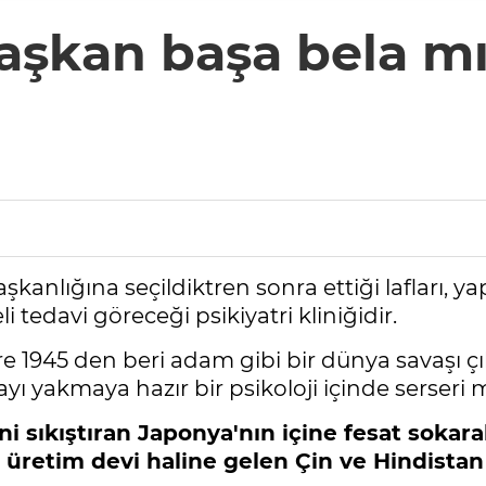
aşkan başa bela m
lığına seçildiktren sonra ettiği lafları, yaptı
i tedavi göreceği psikiyatri kliniğidir.
e 1945 den beri adam gibi bir dünya savaşı 
yı yakmaya hazır bir psikoloji içinde serseri 
i sıkıştıran Japonya'nın içine fesat sokar
r üretim devi haline gelen Çin ve Hindista