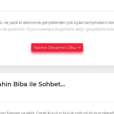
i, ne yazık ki ekonomik gerçeklerden çok siyasi tartışmaların konu
güncellemesi de bunlardan biri. Aynı durum BURULAŞ için de geçerlidir. Oysa meseleye sloganlarla değil, ge
Yazının Devamını Oku
hin Biba ile Sohbet…
ekibi, Genel Kurulun büyük çoğunluğunun desteğiyle göreve seçildi. Toplantı ön