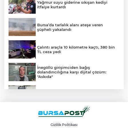
Yağmur suyu giderine sıkışan kediyi
itfaiye kurtardı
Bursa’da tarlalık alanı ateşe veren
şüpheli yakalandı
Çalıntı araçla 10 kilometre kaçtı, 380 bin
TL ceza yedi
İnegöllü girişimciden bağış
dolandırıcılığına karşı dijital çözüm:
"Askıda"
Bursa’daki ’Sunrooflu Cami’ mimarisiyle
dikkat çekiyor
Bursa’dan Kırgızistan’a uzanan zirve
tırmanışı
Gizlilik Politikası