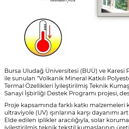
Bursa Uludağ Üniversitesi (BUÜ) ve Karesi P
ile sunulan "Volkanik Mineral Katkılı Polye
Termal Özellikleri İyileştirilmiş Teknik Kumaş
Sanayi İşbirliği Destek Programı projesi, d
Proje kapsamında farklı katkı malzemeleri ku
ultraviyole (UV) ışınlarına karşı dayanımı artı
Elde edilen iplikler aracılığıyla, solar koru
iyileştirilmiş teknik tekstil kumaşlarının ür