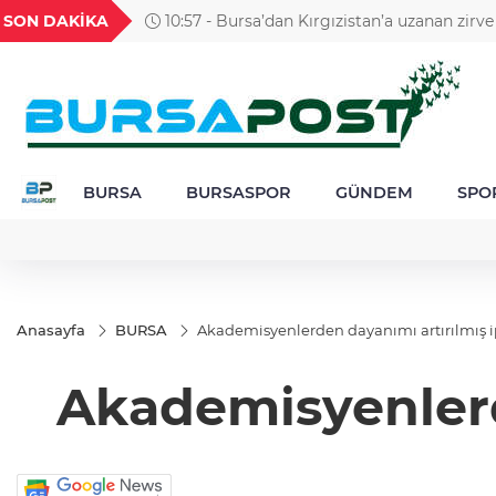
GEL
TND
BGN
VND
SON DAKİKA
10:57 - Bursa’dan Kırgızistan’a uzanan zirve
49
18,2677
16,3788
27,9743
0,0018
BURSA
BURSASPOR
GÜNDEM
SPO
Anasayfa
BURSA
Akademisyenlerden dayanımı artırılmış ip
Akademisyenlerde