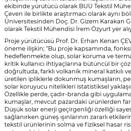
ekibinde yürütücü olarak BUÜ Tekstil Mühe
Çeven ile birlikte araştırmacı olarak aynı
Üniversitesinden Doç. Dr. Gizem Karakan 
olarak Tekstil Mühendisi İrem Özyurt yer alı
Proje yürütücüsü Prof. Dr. Erhan Kenan ÇEV
öneme ilişkin; "Bu proje kapsamında, fonksi
hedeflenmekte olup, solar koruma ve termal k
kritik kullanıcı ihtiyaçlarına bütüncül bir
doğrultuda, farklı volkanik mineral katkılı ve
üretilen ipliklerle dokunmuş kumaşların, perfo
solar koruyucu nitelikleri istatistiksel yakl
Özellikle perde, çadır-branda gibi uygulama 
kumaşlar, mevcut pazardaki ürünlerden farklı
Düşük solar enerji geçirgenliği özelliği say
sağlanırken güneş ışınlarının zararlı etkileri
tekstil ürünlerinin solma ve fiziksel hasar ri