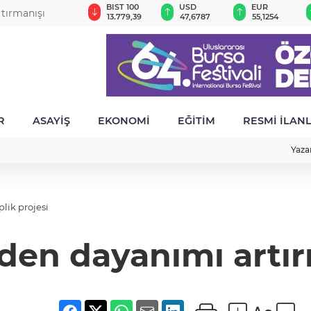
GAU/TRY
BIST 100
USD
EUR
 tırmanışı
6.660,55
13.779,39
47,6787
55,1254
R
ASAYİŞ
EKONOMİ
EĞİTİM
RESMİ İLAN
Yaza
lik projesi
n dayanımı artırıl