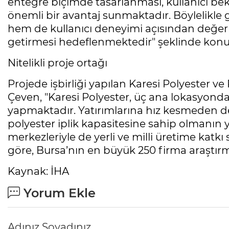
entegre biçimde tasarlanması, kullanıcı bek
önemli bir avantaj sunmaktadır. Böylelikle g
hem de kullanıcı deneyimi açısından değerl
getirmesi hedeflenmektedir" şeklinde konu
Nitelikli proje ortağı
Projede işbirliği yapılan Karesi Polyester 
Çeven, "Karesi Polyester, üç ana lokasyonda
yapmaktadır. Yatırımlarına hız kesmeden d
polyester iplik kapasitesine sahip olmanın y
merkezleriyle de yerli ve milli üretime katk
göre, Bursa’nın en büyük 250 firma araştırma
Kaynak: İHA
Yorum Ekle
Adınız Soyadınız