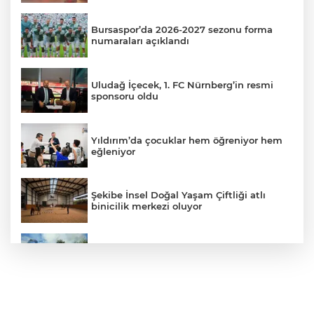
Bursaspor’da 2026-2027 sezonu forma
numaraları açıklandı
Uludağ İçecek, 1. FC Nürnberg’in resmi
sponsoru oldu
Yıldırım’da çocuklar hem öğreniyor hem
eğleniyor
Şekibe İnsel Doğal Yaşam Çiftliği atlı
binicilik merkezi oluyor
Barakaya sıçrayan yangın itfaiye
ekiplerini harekete geçirdi
Yolcu otobüsünün çarptığı kadın ağır