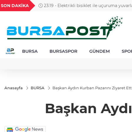
GEL
TND
BGN
VND
SON DAKİKA
23:19 - Elektrikli bisiklet ile uçuruma yuvarl
56
18,1988
16,2478
28,0626
0,0018
çocuk yaralandı
BURSA
BURSASPOR
GÜNDEM
SPO
Anasayfa
BURSA
Başkan Aydın Kurban Pazarını Ziyaret Etti.
Başkan Aydın