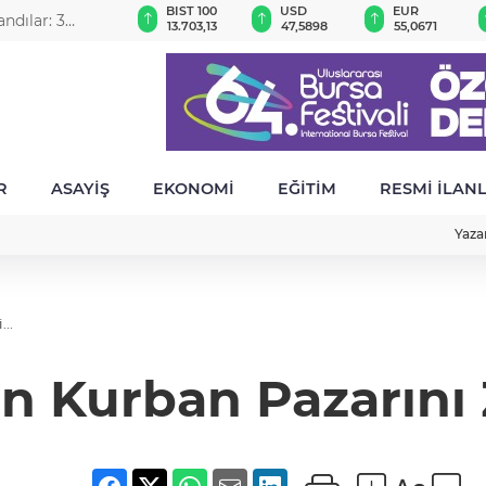
GAU/TRY
BIST 100
USD
EUR
andılar: 3
6.509,01
13.703,13
47,5898
55,0671
R
ASAYİŞ
EKONOMİ
EĞİTİM
RESMİ İLAN
Yaza
..
 Kurban Pazarını Zi