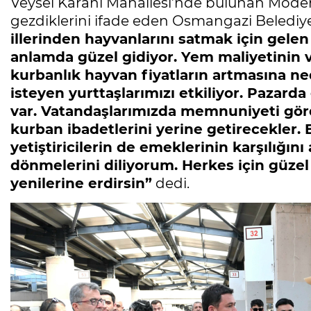
Veysel Karani Mahallesi’nde bulunan Modern
gezdiklerini ifade eden Osmangazi Belediye
illerinden hayvanlarını satmak için gelen
anlamda güzel gidiyor. Yem maliyetinin v
kurbanlık hayvan fiyatların artmasına 
isteyen yurttaşlarımızı etkiliyor. Pazard
var. Vatandaşlarımızda memnuniyeti görd
kurban ibadetlerini yerine getirecekler. 
yetiştiricilerin de emeklerinin karşılığı
dönmelerini diliyorum. Herkes için güzel
yenilerine erdirsin”
dedi.