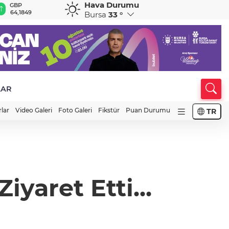
Hava Durumu
GBP
CHF
CAD
RUB
A
64,1849
58,8721
33,9532
0,5867
1
Bursa
33 °
LAR
rlar
Video Galeri
Foto Galeri
Fikstür
Puan Durumu
TR
yaret Etti...