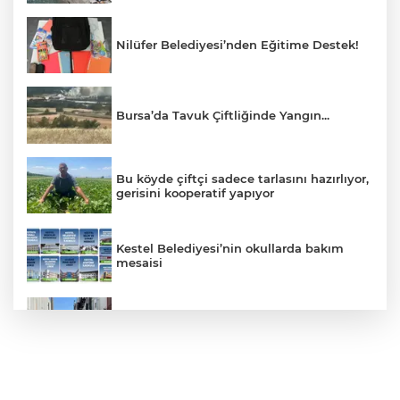
Nilüfer Belediyesi’nden Eğitime Destek!
Bursa’da Tavuk Çiftliğinde Yangın...
Bu köyde çiftçi sadece tarlasını hazırlıyor,
gerisini kooperatif yapıyor
Kestel Belediyesi’nin okullarda bakım
mesaisi
Yüksek gerilim hattı akımına kapılan
mühendis ağır yaralandı
Büyükorhan’da şenlik coşkusu