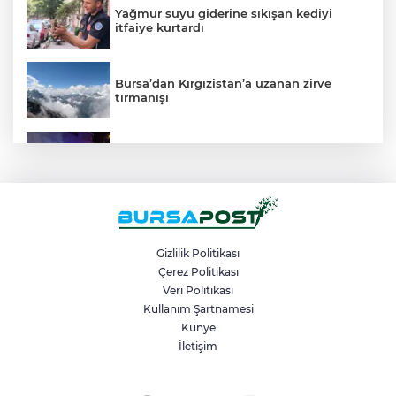
Yağmur suyu giderine sıkışan kediyi
itfaiye kurtardı
Bursa’dan Kırgızistan’a uzanan zirve
tırmanışı
Çalıntı araçla 10 kilometre kaçtı, 380 bin
TL ceza yedi
Karacabey’de makilik alandaki yangın
fabrikaya ulaşmadan söndürüldü
Gizlilik Politikası
Çerez Politikası
İnegöllü girişimciden bağış
Veri Politikası
dolandırıcılığına karşı dijital çözüm:
Kullanım Şartnamesi
"Askıda"
Künye
İletişim
Bursa’daki ’Sunrooflu Cami’ mimarisiyle
dikkat çekiyor