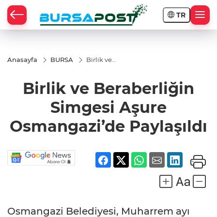
TR
Anasayfa
BURSA
Birlik ve
Beraberliğin
Simgesi Aşure
Birlik ve Beraberliğin
Osmangazi’de
Paylaşıldı
Simgesi Aşure
Osmangazi’de Paylaşıldı
Osmangazi Belediyesi, Muharrem ayı