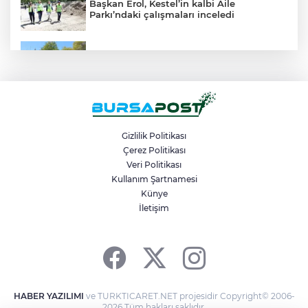
Başkan Erol, Kestel’in kalbi Aile
Parkı’ndaki çalışmaları inceledi
Mudanya’da belediye dükkanlarının ihale
bedelleri dudak uçuklattı
Mahalleyi savaş alanına çevirdi, alkollü
kadın sürücü karıştığı kazayı unuttu
Gizlilik Politikası
Çerez Politikası
Veri Politikası
Bir adımla hayata tutundu, motosikletli
duvara çarparak can verdi
Kullanım Şartnamesi
Künye
İletişim
Osmangazi Belediyesi kaldırım
işgallerine fırsat vermiyor
HABER YAZILIMI
ve TURKTICARET.NET projesidir Copyright© 2006-
2026 Tüm hakları saklıdır.