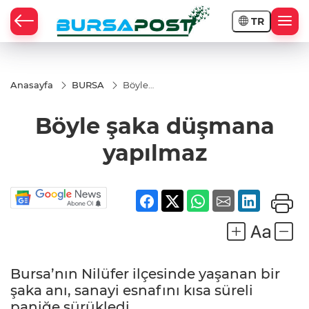
TR
Anasayfa
BURSA
Böyle
şaka
düşmana
Böyle şaka düşmana
yapılmaz
yapılmaz
Bursa’nın Nilüfer ilçesinde yaşanan bir
şaka anı, sanayi esnafını kısa süreli
paniğe sürükledi