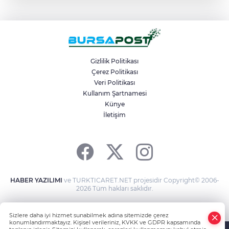
Büyükşehir’den Panayır’da altyapı ve
ulaşım atağı
BUÜ’nün laboratuvarları tam kapasite ile
sektörün hizmetinde
Gizlilik Politikası
Çerez Politikası
Veri Politikası
Uludağ’da aç kalan ayı çöpten yemek
aradı
Kullanım Şartnamesi
Künye
İletişim
Osmangazi Belediyesi kaldırım
işgallerine fırsat vermiyor
HABER YAZILIMI
ve TURKTICARET.NET projesidir Copyright© 2006-
2026 Tüm hakları saklıdır.
Sizlere daha iyi hizmet sunabilmek adına sitemizde çerez
konumlandırmaktayız. Kişisel verileriniz, KVKK ve GDPR kapsamında