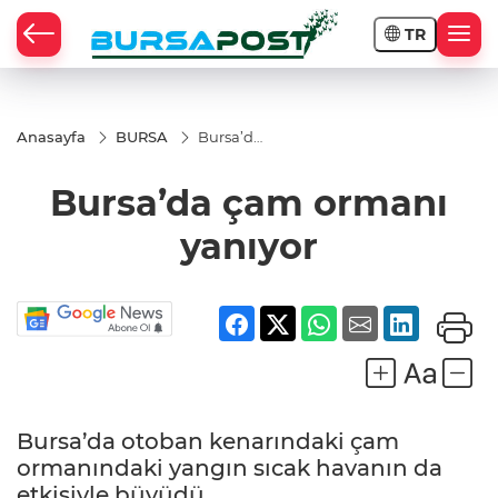
TR
Anasayfa
BURSA
Bursa’da
çam
ormanı
Bursa’da çam ormanı
yanıyor
yanıyor
Bursa’da otoban kenarındaki çam
ormanındaki yangın sıcak havanın da
etkisiyle büyüdü