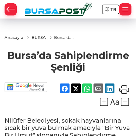
TR
Anasayfa
BURSA
Bursa’da
Sahiplendirme
Şenliği
Bursa’da Sahiplendirme
Şenliği
Nilüfer Belediyesi, sokak hayvanlarına
sıcak bir yuva bulmak amacıyla "Bir Yuva
Bir Umut" sloganıyla Sahiplendirme