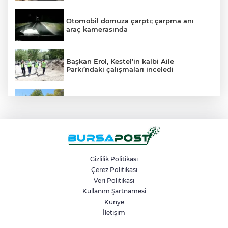
Otomobil domuza çarptı; çarpma anı
araç kamerasında
Başkan Erol, Kestel’in kalbi Aile
Parkı’ndaki çalışmaları inceledi
Mudanya’da belediye dükkanlarının ihale
bedelleri dudak uçuklattı
Mahalleyi savaş alanına çevirdi, alkollü
kadın sürücü karıştığı kazayı unuttu
Gizlilik Politikası
Çerez Politikası
Veri Politikası
Bir adımla hayata tutundu, motosikletli
duvara çarparak can verdi
Kullanım Şartnamesi
Künye
İletişim
Osmangazi Belediyesi kaldırım