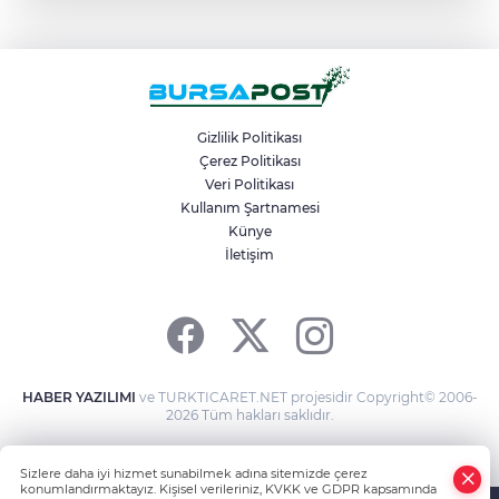
Mudanya’da belediye dükkanlarının ihale
bedelleri dudak uçuklattı
Mahalleyi savaş alanına çevirdi, alkollü
kadın sürücü karıştığı kazayı unuttu
Gizlilik Politikası
Çerez Politikası
Veri Politikası
Bir adımla hayata tutundu, motosikletli
duvara çarparak can verdi
Kullanım Şartnamesi
Künye
İletişim
Osmangazi Belediyesi kaldırım
işgallerine fırsat vermiyor
HABER YAZILIMI
ve TURKTICARET.NET projesidir Copyright© 2006-
2026 Tüm hakları saklıdır.
Sizlere daha iyi hizmet sunabilmek adına sitemizde çerez
konumlandırmaktayız. Kişisel verileriniz, KVKK ve GDPR kapsamında