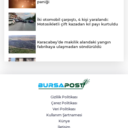
paniği
İki otomobil çarpıştı, 4 kişi yaralandı:
Motosikletli çift kazadan kıl payı kurtuldu
Karacabey’de makilik alandaki yangın
fabrikaya ulaşmadan söndürüldü
Depoda çıkan yangın apartmanı
yakıyordu
Mustafa Keser’den müzik ve kahkaha
dolu gece
Gizlilik Politikası
Çerez Politikası
İnegöllü girişimciden bağış
Veri Politikası
dolandırıcılığına karşı dijital çözüm:
Kullanım Şartnamesi
"Askıda"
Künye
İletişim