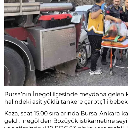
Bursa’nın İnegöl ilçesinde meydana gelen 
halindeki asit yüklü tankere çarptı; 1’i bebek 
Kaza, saat 15.00 sıralarında Bursa-Ankara 
geldi. İnegöl’den Bozüyük istikametine seyi