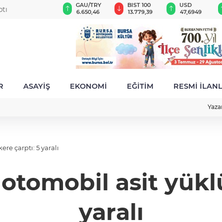
GAU/TRY
BIST 100
USD
EUR
birden
6.650,46
13.779,39
47,6949
55,1836
R
ASAYİŞ
EKONOMİ
EĞİTİM
RESMİ İLAN
Yaza
re çarptı: 5 yaralı
otomobil asit yüklü
yaralı