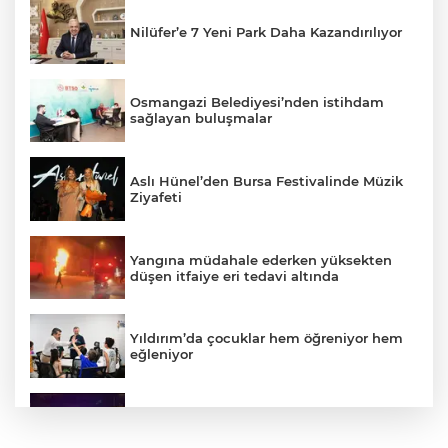
Nilüfer’e 7 Yeni Park Daha Kazandırılıyor
Osmangazi Belediyesi’nden istihdam
sağlayan buluşmalar
Aslı Hünel’den Bursa Festivalinde Müzik
Ziyafeti
Yangına müdahale ederken yüksekten
düşen itfaiye eri tedavi altında
Yıldırım’da çocuklar hem öğreniyor hem
eğleniyor
Kardeş kavgası babayı yola, polisi sokağa
döktü