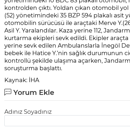
yönetimindeki 10 BDC 83 plakalı otomobil
kontrolden çıktı. Yoldan çıkan otomobil yo
(52) yönetimindeki 35 BZP 594 plakalı asit 
otomobilin sürücüsü ile araçtaki Merve Y.(26),
Asil Y. Yaralandılar. Kaza yerine 112, Jandarm
kurtarma ekipleri sevk edildi. Ekipler araçta s
yerine sevk edilen Ambulanslarla İnegöl Devl
bebek ile Hatice Y.’nin sağlık durumunun cid
kontrollü şekilde ulaşıma açarken, Jandarma 
soruşturma başlattı.
Kaynak: İHA
Yorum Ekle
Adınız Soyadınız