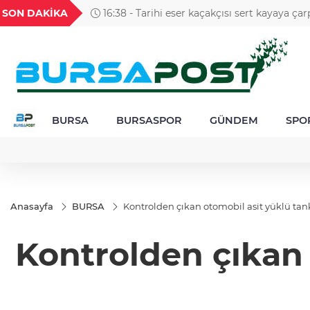
GEL
TND
BGN
VND
SON DAKİKA
16:19 - Karacabey Belediyespor’dan 5 imza 
53
18,2390
16,2393
27,9743
0,0018
BURSA
BURSASPOR
GÜNDEM
SPO
Anasayfa
BURSA
Kontrolden çıkan otomobil asit yüklü tanke
Kontrolden çıkan 