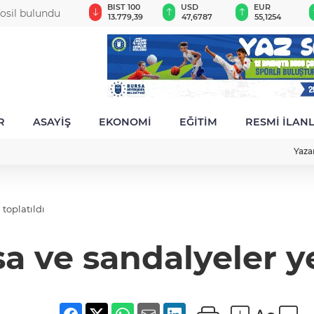
GAU/TRY
BIST 100
USD
EUR
 fosil bulundu
6.660,55
13.779,39
47,6787
55,1254
R
ASAYİŞ
EKONOMİ
EĞİTİM
RESMİ İLAN
Yaza
toplatıldı
 ve sandalyeler ye