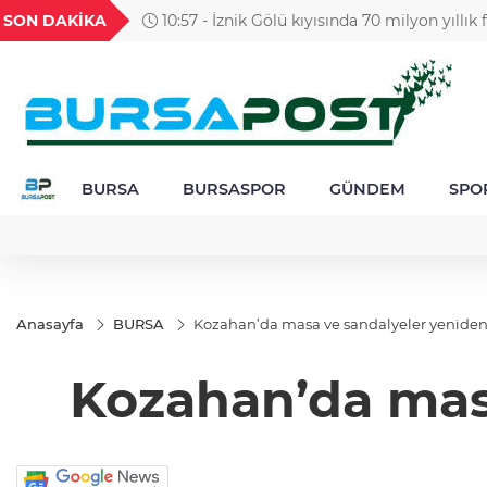
GEL
TND
BGN
VND
SON DAKİKA
10:57 - İznik Gölü kıyısında 70 milyon yıllık
49
18,2677
16,3788
27,9743
0,0018
BURSA
BURSASPOR
GÜNDEM
SPO
Anasayfa
BURSA
Kozahan’da masa ve sandalyeler yeniden 
Kozahan’da masa