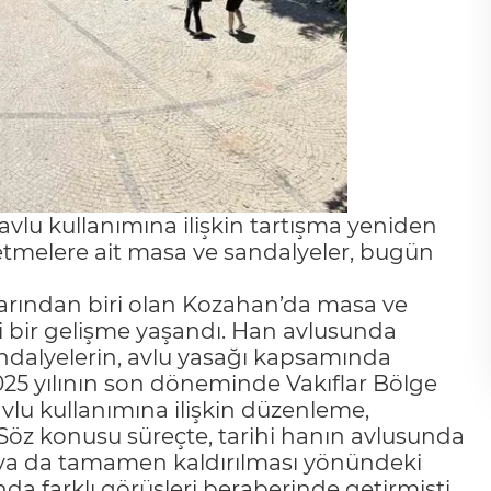
vlu kullanımına ilişkin tartışma yeniden
etmelere ait masa ve sandalyeler, bugün
alarından biri olan Kozahan’da masa ve
i bir gelişme yaşandı. Han avlusunda
andalyelerin, avlu yasağı kapsamında
025 yılının son döneminde Vakıflar Bölge
lu kullanımına ilişkin düzenleme,
öz konusu süreçte, tarihi hanın avlusunda
 ya da tamamen kaldırılması yönündeki
a farklı görüşleri beraberinde getirmişti.