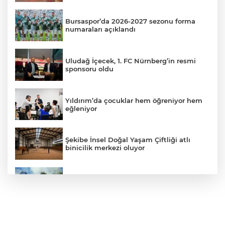
Bursaspor’da 2026-2027 sezonu forma
numaraları açıklandı
Uludağ İçecek, 1. FC Nürnberg’in resmi
sponsoru oldu
Yıldırım’da çocuklar hem öğreniyor hem
eğleniyor
Şekibe İnsel Doğal Yaşam Çiftliği atlı
binicilik merkezi oluyor
Barakaya sıçrayan yangın itfaiye
ekiplerini harekete geçirdi
Yolcu otobüsünün çarptığı kadın ağır