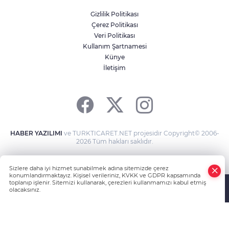
fabrikaya ulaşmadan söndürüldü
Gizlilik Politikası
Çerez Politikası
Veri Politikası
Bursa’da 530 yıllık sünnet geleneği
yaşatıldı
Kullanım Şartnamesi
Künye
İletişim
Depoda çıkan yangın apartmanı
yakıyordu
HABER YAZILIMI
ve TURKTICARET.NET projesidir Copyright© 2006-
2026 Tüm hakları saklıdır.
Sizlere daha iyi hizmet sunabilmek adına sitemizde çerez
konumlandırmaktayız. Kişisel verileriniz, KVKK ve GDPR kapsamında
toplanıp işlenir. Sitemizi kullanarak, çerezleri kullanmamızı kabul etmiş
olacaksınız.
Anasayfa
Haber Ara
Yazarlar