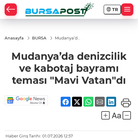
TR
Anasayfa
BURSA
Mudanya’da
denizcilik ve
kabotaj
Mudanya’da denizcilik
bayramı
teması
"Mavi
ve kabotaj bayramı
Vatan"dı
teması "Mavi Vatan"dı
Haber Giriş Tarihi: 01.07.2026 12:57