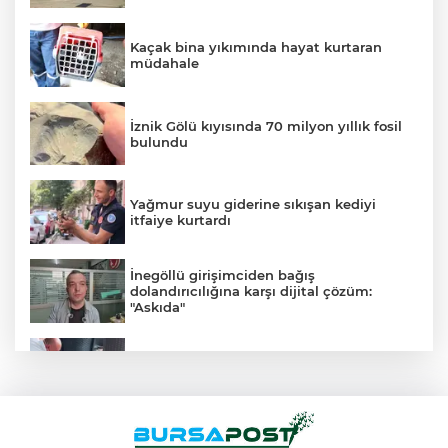
Kaçak bina yıkımında hayat kurtaran
müdahale
İznik Gölü kıyısında 70 milyon yıllık fosil
bulundu
Yağmur suyu giderine sıkışan kediyi
itfaiye kurtardı
İnegöllü girişimciden bağış
dolandırıcılığına karşı dijital çözüm:
"Askıda"
Kahvehaneye gelen sincabı elleriyle
besledi
Karacabey’de makilik alandaki yangın