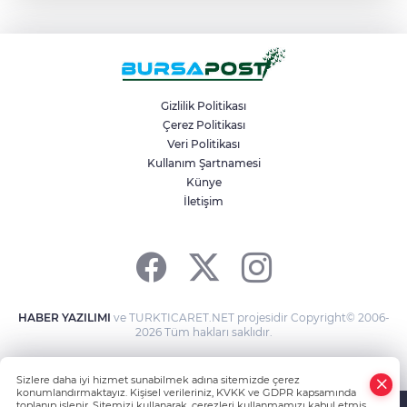
Büyükşehir’den Panayır’da altyapı ve
ulaşım atağı
BUÜ’nün laboratuvarları tam kapasite ile
sektörün hizmetinde
Gizlilik Politikası
Çerez Politikası
Veri Politikası
Uludağ’da aç kalan ayı çöpten yemek
aradı
Kullanım Şartnamesi
Künye
İletişim
Osmangazi Belediyesi kaldırım
işgallerine fırsat vermiyor
HABER YAZILIMI
ve TURKTICARET.NET projesidir Copyright© 2006-
2026 Tüm hakları saklıdır.
Sizlere daha iyi hizmet sunabilmek adına sitemizde çerez
konumlandırmaktayız. Kişisel verileriniz, KVKK ve GDPR kapsamında
toplanıp işlenir. Sitemizi kullanarak, çerezleri kullanmamızı kabul etmiş