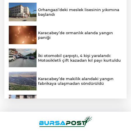
Orhangazi’deki meslek lisesinin yıkımına
başlandı
Karacabey’de ormanlık alanda yangın
paniği
İki otomobil çarpıştı, 4 kişi yaralandı:
Motosikletli çift kazadan kıl payı kurtuldu
Karacabey’de makilik alandaki yangın
fabrikaya ulaşmadan söndürüldü
Depoda çıkan yangın apartmanı
yakıyordu
Mustafa Keser’den müzik ve kahkaha
dolu gece