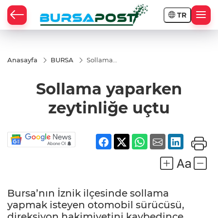
TR
Anasayfa
BURSA
Sollama
yaparken
zeytinliğe
Sollama yaparken
uçtu
zeytinliğe uçtu
Bursa’nın İznik ilçesinde sollama
yapmak isteyen otomobil sürücüsü,
direksiyon hakimiyetini kaybedince