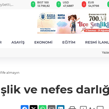
GAU/TRY
BIST 100
USD
EUR
ybetti,
6.556,53
13.798,82
47,6887
54,9798
R
ASAYİŞ
EKONOMİ
EĞİTİM
RESMİ İLAN
Yaza
afife almayın
şlik ve nefes darlı