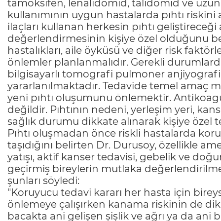
tamoksifen, lenalidomid, talidomid ve uzun 
kullanımının uygun hastalarda pıhtı riskini 
ilaçları kullanan herkesin pıhtı geliştireceği
değerlendirmesinin kişiye özel olduğunu bel
hastalıkları, aile öyküsü ve diğer risk faktörl
önlemler planlanmalıdır. Gerekli durumlard
bilgisayarlı tomografi pulmoner anjiyogra
yararlanılmaktadır. Tedavide temel amaç 
yeni pıhtı oluşumunu önlemektir. Antikoagü
değildir. Pıhtının nedeni, yerleşim yeri, kan
sağlık durumu dikkate alınarak kişiye özel te
Pıhtı oluşmadan önce riskli hastalarda ko
taşıdığını belirten Dr. Durusoy, özellikle a
yatışı, aktif kanser tedavisi, gebelik ve doğ
geçirmiş bireylerin mutlaka değerlendirilme
şunları söyledi:
"Koruyucu tedavi kararı her hasta için bireys
önlemeye çalışırken kanama riskinin de dikk
bacakta ani gelişen şişlik ve ağrı ya da ani 