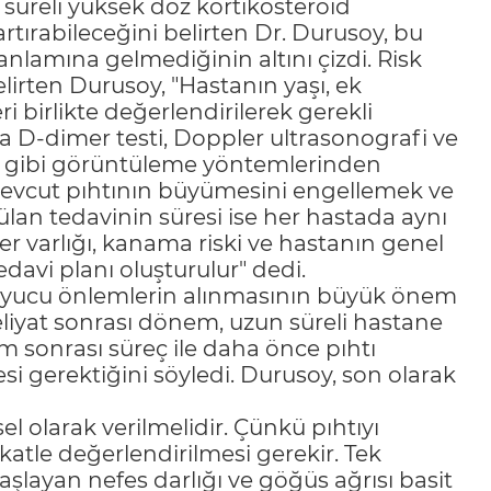
süreli yüksek doz kortikosteroid
artırabileceğini belirten Dr. Durusoy, bu
 anlamına gelmediğinin altını çizdi. Risk
irten Durusoy, "Hastanın yaşı, ek
eri birlikte değerlendirilerek gerekli
a D-dimer testi, Doppler ultrasonografi ve
fi gibi görüntüleme yöntemlerinden
mevcut pıhtının büyümesini engellemek ve
lan tedavinin süresi ise her hastada aynı
ser varlığı, kanama riski ve hastanın genel
davi planı oluşturulur" dedi.
ruyucu önlemlerin alınmasının büyük önem
meliyat sonrası dönem, uzun süreli hastane
um sonrası süreç ile daha önce pıhtı
si gerektiğini söyledi. Durusoy, son olarak
el olarak verilmelidir. Çünkü pıhtıyı
atle değerlendirilmesi gerekir. Tek
başlayan nefes darlığı ve göğüs ağrısı basit