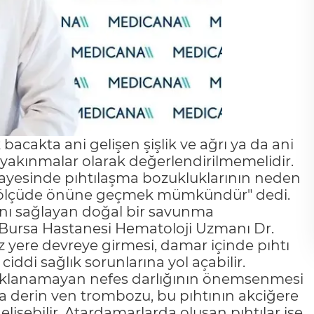
acakta ani gelişen şişlik ve ağrı ya da ani
t yakınmalar olarak değerlendirilmemelidir.
sayesinde pıhtılaşma bozukluklarının neden
ük ölçüde önüne geçmek mümkündür" dedi.
nı sağlayan doğal bir savunma
Bursa Hastanesi Hematoloji Uzmanı Dr.
z yere devreye girmesi, damar içinde pıhtı
iddi sağlık sorunlarına yol açabilir.
e açıklanamayan nefes darlığının önemsenmesi
a derin ven trombozu, bu pıhtının akciğere
işebilir. Atardamarlarda oluşan pıhtılar ise