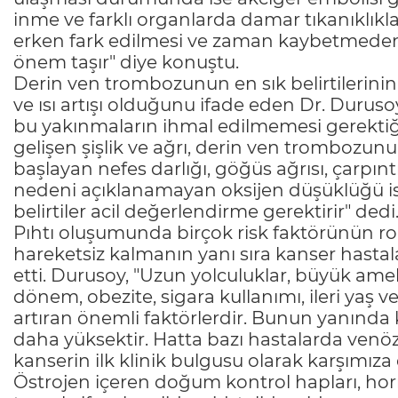
inme ve farklı organlarda damar tıkanıklıklar
erken fark edilmesi ve zaman kaybetmeden
önem taşır" diye konuştu.
Derin ven trombozunun en sık belirtilerinin te
ve ısı artışı olduğunu ifade eden Dr. Durusoy
bu yakınmaların ihmal edilmemesi gerektiğin
gelişen şişlik ve ağrı, derin ven trombozunun
başlayan nefes darlığı, göğüs ağrısı, çarpın
nedeni açıklanamayan oksijen düşüklüğü is
belirtiler acil değerlendirme gerektirir" dedi
Pıhtı oluşumunda birçok risk faktörünün rol
hareketsiz kalmanın yanı sıra kanser hastalar
etti. Durusoy, "Uzun yolculuklar, büyük amel
dönem, obezite, sigara kullanımı, ileri yaş 
artıran önemli faktörlerdir. Bunun yanında 
daha yüksektir. Hatta bazı hastalarda venö
kanserin ilk klinik bulgusu olarak karşımıza 
Östrojen içeren doğum kontrol hapları, hormo