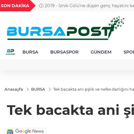
GEL
TND
BGN
VND
SON DAKİKA
20:19 - İznik Gölü’ne düşen genç hayatını ka
22
18,2366
16,2317
27,9743
0,0018
gözyaşlarıyla toprağa verildi
BURSA
BURSASPOR
GÜNDEM
SPO
Anasayfa
BURSA
Tek bacakta ani şişlik ve nefes darlığını h
Tek bacakta ani şi