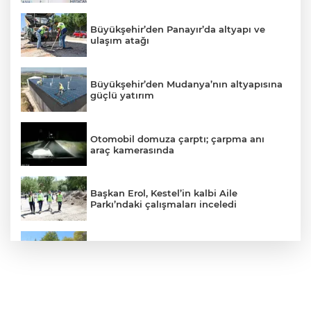
Büyükşehir’den Panayır’da altyapı ve
ulaşım atağı
Büyükşehir’den Mudanya’nın altyapısına
güçlü yatırım
Otomobil domuza çarptı; çarpma anı
araç kamerasında
Başkan Erol, Kestel’in kalbi Aile
Parkı’ndaki çalışmaları inceledi
Mudanya’da belediye dükkanlarının ihale
bedelleri dudak uçuklattı
Mahalleyi savaş alanına çevirdi, alkollü