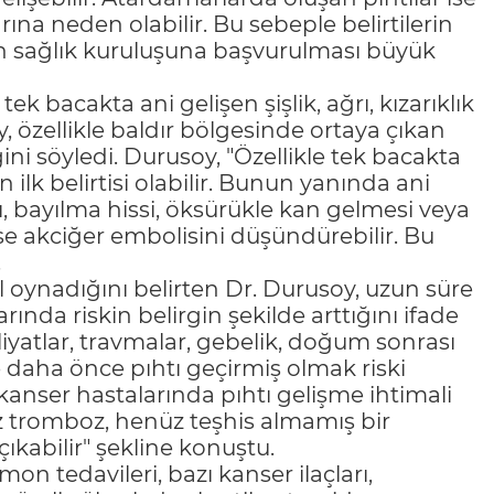
ına neden olabilir. Bu sebeple belirtilerin
 sağlık kuruluşuna başvurulması büyük
k bacakta ani gelişen şişlik, ağrı, kızarıklık
, özellikle baldır bölgesinde ortaya çıkan
i söyledi. Durusoy, "Özellikle tek bacakta
 ilk belirtisi olabilir. Bunun yanında ani
tı, bayılma hissi, öksürükle kan gelmesi veya
e akciğer embolisini düşündürebilir. Bu
.
 oynadığını belirten Dr. Durusoy, uzun süre
ında riskin belirgin şekilde arttığını ifade
iyatlar, travmalar, gebelik, doğum sonrası
ve daha önce pıhtı geçirmiş olmak riski
kanser hastalarında pıhtı gelişme ihtimali
z tromboz, henüz teşhis almamış bir
çıkabilir" şekline konuştu.
n tedavileri, bazı kanser ilaçları,