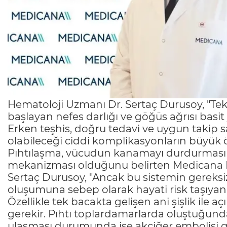
Hematoloji Uzmanı Dr. Sertaç Durusoy, "Tek b
başlayan nefes darlığı ve göğüs ağrısı basi
Erken teşhis, doğru tedavi ve uygun takip 
olabileceği ciddi komplikasyonların büy
Pıhtılaşma, vücudun kanamayı durdurması
mekanizması olduğunu belirten Medicana 
Sertaç Durusoy, "Ancak bu sistemin gereksi
oluşumuna sebep olarak hayati risk taşıyan c
Özellikle tek bacakta gelişen ani şişlik il
gerekir. Pıhtı toplardamarlarda oluştuğund
ulaşması durumunda ise akciğer embolisi gel