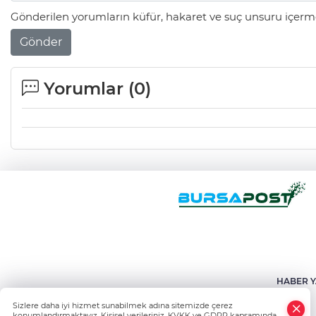
Gönderilen yorumların küfür, hakaret ve suç unsuru içerme
Gönder
Yorumlar (
0
)
HABER Y
Sizlere daha iyi hizmet sunabilmek adına sitemizde çerez
konumlandırmaktayız. Kişisel verileriniz, KVKK ve GDPR kapsamında