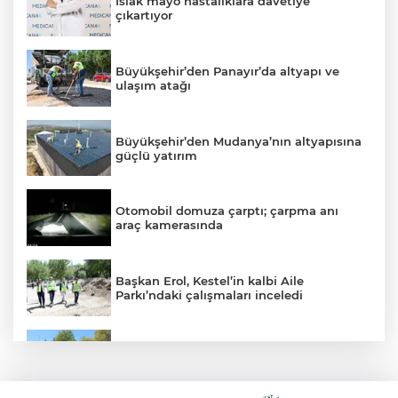
Islak mayo hastalıklara davetiye
çıkartıyor
Büyükşehir’den Panayır’da altyapı ve
ulaşım atağı
Büyükşehir’den Mudanya’nın altyapısına
güçlü yatırım
Otomobil domuza çarptı; çarpma anı
araç kamerasında
Başkan Erol, Kestel’in kalbi Aile
Parkı’ndaki çalışmaları inceledi
Mudanya’da belediye dükkanlarının ihale
bedelleri dudak uçuklattı