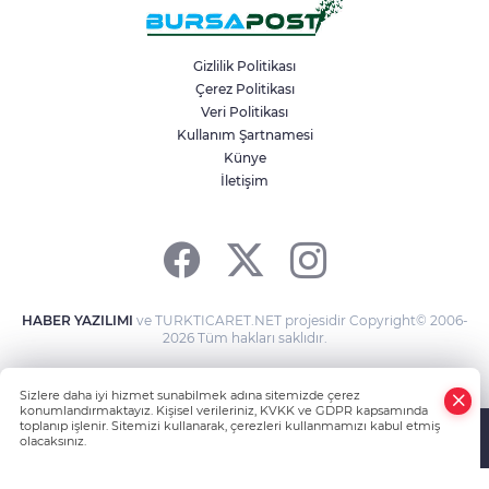
Mahalleyi savaş alanına çevirdi, alkollü
kadın sürücü karıştığı kazayı unuttu
Gizlilik Politikası
Çerez Politikası
Veri Politikası
Bir adımla hayata tutundu, motosikletli
duvara çarparak can verdi
Kullanım Şartnamesi
Künye
İletişim
Osmangazi Belediyesi kaldırım
işgallerine fırsat vermiyor
HABER YAZILIMI
ve TURKTICARET.NET projesidir Copyright© 2006-
2026 Tüm hakları saklıdır.
Sizlere daha iyi hizmet sunabilmek adına sitemizde çerez
konumlandırmaktayız. Kişisel verileriniz, KVKK ve GDPR kapsamında
toplanıp işlenir. Sitemizi kullanarak, çerezleri kullanmamızı kabul etmiş
olacaksınız.
Anasayfa
Haber Ara
Yazarlar