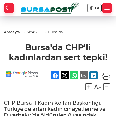
TR
Anasayfa
SİYASET
Bursa'da
CHP'li
kadınlardan
Bursa'da CHP'li
sert tepki!
kadınlardan sert tepki!
CHP Bursa İl Kadın Kolları Başkanlığı,
Türkiye’de artan kadın cinayetlerine ve
Diyarbakır’da öldürülen 8 yaşındaki