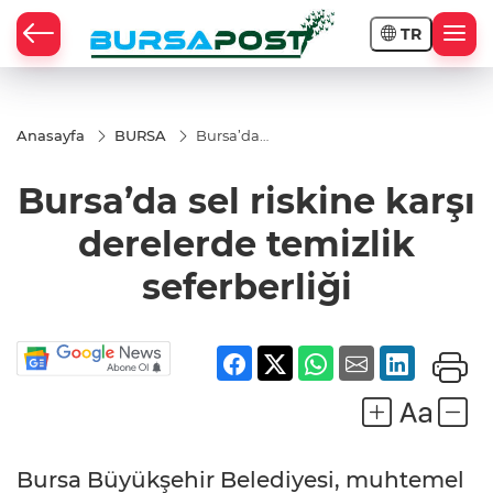
TR
Anasayfa
BURSA
Bursa’da
sel riskine
karşı
Bursa’da sel riskine karşı
derelerde
temizlik
seferberliği
derelerde temizlik
seferberliği
Bursa Büyükşehir Belediyesi, muhtemel