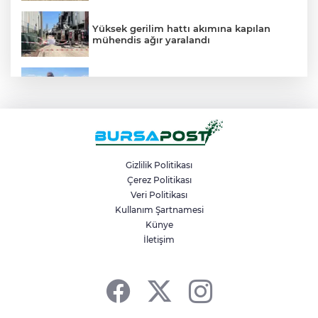
Yüksek gerilim hattı akımına kapılan
mühendis ağır yaralandı
Bu köyde çiftçi sadece tarlasını hazırlıyor,
gerisini kooperatif yapıyor
Hatalı sollama yapan hafriyat kamyonu
kamerada
Gizlilik Politikası
Çerez Politikası
Kestel Belediyesi ile Bursa Uludağ
Veri Politikası
Üniversitesi arasında ‘İşletmede Mesleki
Kullanım Şartnamesi
Eğitim’ Protokolü imzalandı
Künye
İletişim
Yıldırım Belediye Başkanı Oktay Yılmaz,
Çiçek Caddesinde Esnaf Ziyareti...