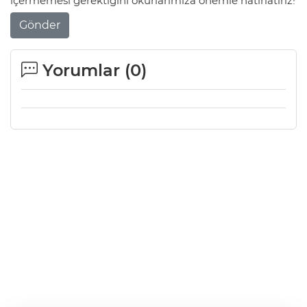
içermemesi gerektiğini okurlarımıza önemle hatırlatırız!
Gönder
Yorumlar (
0
)