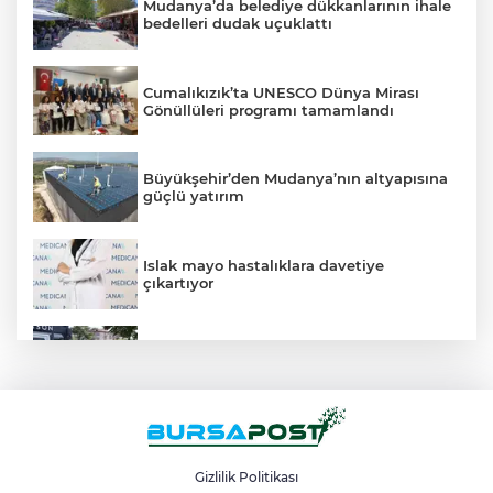
Mudanya’da belediye dükkanlarının ihale
bedelleri dudak uçuklattı
Cumalıkızık’ta UNESCO Dünya Mirası
Gönüllüleri programı tamamlandı
Büyükşehir’den Mudanya’nın altyapısına
güçlü yatırım
Islak mayo hastalıklara davetiye
çıkartıyor
Nilüfer’de kaldırımlar temizlendi
Başkan Erol, Kestel’in kalbi Aile
Parkı’ndaki çalışmaları inceledi
Gizlilik Politikası