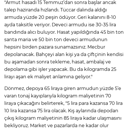
"Armut hasadı 15 Temmuz’dan sonra başlar ancak
talep haziranda hızlandı. Tüccar dalında aldığı
armuda yüzde 20 peşin ödüyor. Geri kalanını 8-10
ayda taksitle veriyor. Deveci armudu ise 30-35 lira
bandında alıcı buluyor. Hasat yapıldığında 45 bin ton
santa maria ve 50 bin ton deveci armudunun
hepsini birden pazara sunamazsınız. Mecbur
depolanacak. Bahçeyi alan kişi ya da çiftçinin kendisi
bu aşamadan sonra tekleme, hasat, ambalaj ve
depolama gibi işler yapacak. Bu da kilogramda 25
lirayı aşan ek maliyet anlamına geliyor."
Dönmez, depoya 65 liraya giren armudun yüzde 5’e
varan tonaj kayıplarıyla kilogram maliyetinin 70
liraya çıkacağını belirterek, "5 lira para kazansa 70 lira
10 lira kazansa 75 lira olacak. Kış aylarında depodan
çıkış kilogram maliyetinin 85 liraya kadar ulaşmasını
bekliyoruz. Market ve pazarlarda ne kadar olur