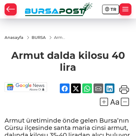
TR
Anasayfa
BURSA
Armut
dalda
kilosu
Armut dalda kilosu 40
40 lira
lira
Armut üretiminde önde gelen Bursa’nın
Gürsu ilçesinde santa maria cinsi armut,
dalında kilosu 35-40 liradan alıcı buluyor