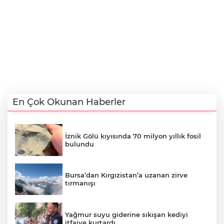
En Çok Okunan Haberler
İznik Gölü kıyısında 70 milyon yıllık fosil
bulundu
Bursa’dan Kırgızistan’a uzanan zirve
tırmanışı
Yağmur suyu giderine sıkışan kediyi
itfaiye kurtardı