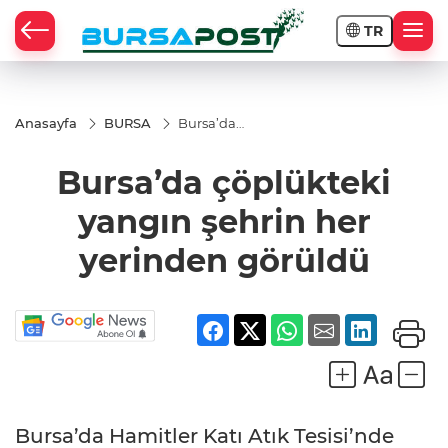
TR
Anasayfa
BURSA
Bursa’da
çöplükteki
yangın
Bursa’da çöplükteki
şehrin her
yerinden
görüldü
yangın şehrin her
yerinden görüldü
Bursa’da Hamitler Katı Atık Tesisi’nde