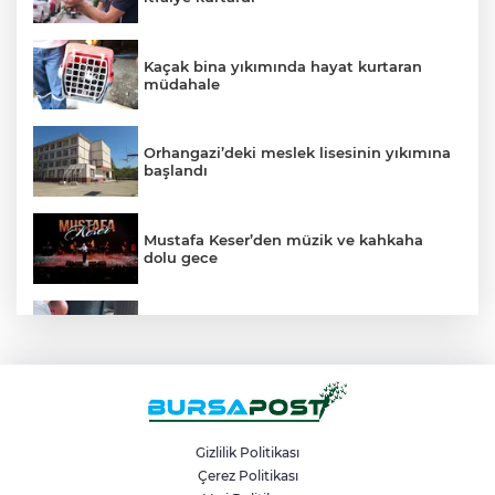
Kaçak bina yıkımında hayat kurtaran
müdahale
Orhangazi’deki meslek lisesinin yıkımına
başlandı
Mustafa Keser’den müzik ve kahkaha
dolu gece
Kahvehaneye gelen sincabı elleriyle
besledi
Depoda çıkan yangın apartmanı
yakıyordu
Gizlilik Politikası
Çerez Politikası